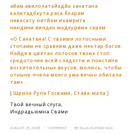
айам авилолатайадйа санатана
калитадбхута раса бхарам
нивасату нитйам ихамрита
ниндини виндан мадхурима сарам
«О Санатана! С твоими лотосными
стопами не сравним даже нектар богов.
Найдя в цветах лотосов твоих стоп
средоточие всей сладости и поистине
восхитительных вкусов, молюсь, чтобы
отныне пчела моего ума вечно обитала
там».
[ Шрила Рупа Госвами, Става-мала ]
Твой вечный слуга,
Индрадьюмна Свами
/
/
AUGUST 25, 2008
1 COMMENT
BY
RAJA-KUMARI DASI