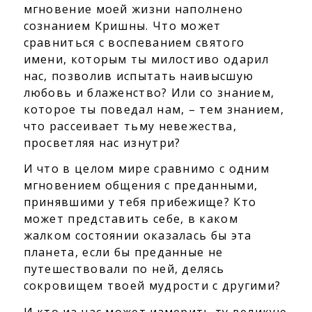
мгновение моей жизни наполнено
сознанием Кришны. Что может
сравниться с воспеванием святого
имени, которым ты милостиво одарил
нас, позволив испытать наивысшую
любовь и блаженство? Или со знанием,
которое ты поведал нам, – тем знанием,
что рассеивает тьму невежества,
просветляя нас изнутри?
И что в целом мире сравнимо с одним
мгновением общения с преданными,
принявшими у тебя прибежище? Кто
может представить себе, в каком
жалком состоянии оказалась бы эта
планета, если бы преданные не
путешествовали по ней, делясь
сокровищем твоей мудрости с другими?
И кто из нас может измерить ту великую