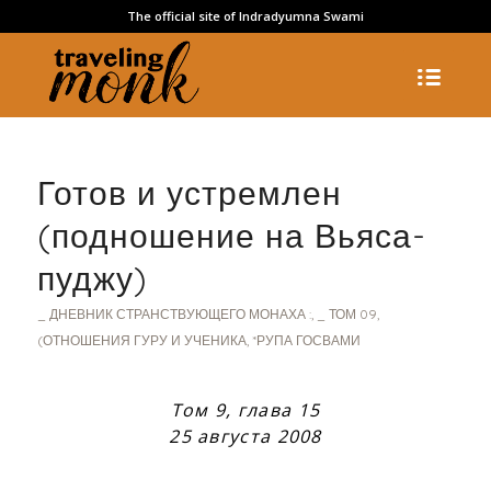
The official site of Indradyumna Swami
Готов и устремлен
(подношение на Вьяса-
пуджу)
_ ДНЕВНИК СТРАНСТВУЮЩЕГО МОНАХА :
,
_ ТОМ 09
,
(ОТНОШЕНИЯ ГУРУ И УЧЕНИКА
,
*РУПА ГОСВАМИ
Том 9, глава 15
25 августа 2008