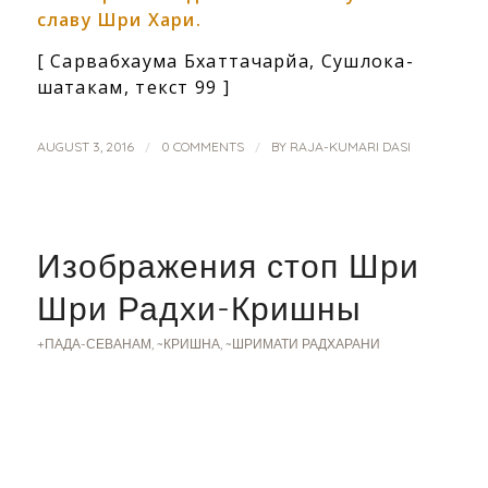
славу Шри Хари.
[ Сарвабхаума Бхаттачарйа, Сушлока-
шатакам, текст 99 ]
/
/
AUGUST 3, 2016
0 COMMENTS
BY
RAJA-KUMARI DASI
Изображения стоп Шри
Шри Радхи-Кришны
+ПАДА-СЕВАНАМ
,
~КРИШНА
,
~ШРИМАТИ РАДХАРАНИ