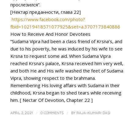
прослезился”.
[Нектар преданности, глава 22]
https://www.facebook.com/photo?
fbid=10219418571077925&set=a.3707173840886
How to Receive And Honor Devotees
“Sudama Vipra had been a class friend of Krsna’s, and
due to his poverty, he was induced by his wife to see
Krsna to request some aid. When Sudama Vipra
reached Krsna’s palace, Krsna received him very well,
and both He and His wife washed the feet of Sudama
Vipra, showing respect to the brahmana.
Remembering His loving affairs with Sudama in their
childhood, Krsna began to shed tears while receiving
him. [ Nectar Of Devotion, Chapter 22 ]
/
/
APRIL 2, 2021
0 COMMENTS
BY
RAJA-KUMARI DASI