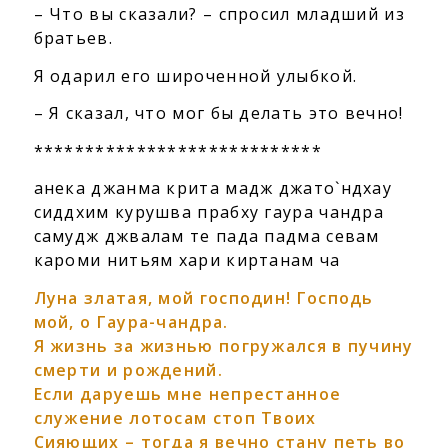
– Что вы сказали? – спросил младший из
братьев.
Я одарил его широченной улыбкой.
– Я сказал, что мог бы делать это вечно!
****************************
анека джанма крита мадж джато`ндхау
сиддхим курушва прабху гаура чандра
самудж джвалам те пада падма севам
кароми нитьям хари киртанам ча
Луна златая, мой господин! Господь
мой, о Гаура-чандра.
Я жизнь за жизнью погружался в пучину
смерти и рождений.
Если даруешь мне непрестанное
служение лотосам стоп Твоих
Сияющих – тогда я вечно стану петь во