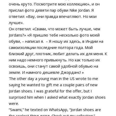
очень круто.
Посмотрите мою коллекцию», и он
прислал фото девяти пар обуви Nike Jordan.
Я
ответил: «Вау, они правда впечатляют.
Но мои
лучше».
Он ответил: «Свами, что может быть лучше, чем
Jordans?»
«Я пришлю тебе несколько фото моей
обуви, – написал я.
–
Я ношу их здесь, в Индии на
самоизоляции последние полтора года.
Мой
близкий друг, плотник, любит делать их для меня.
К
ним надо немного привыкнуть.
Но как только их
освоишь, они станут самой удобной обувью на
земле.
И намного дешевле Джорданс! »
The other day a young man in the US wrote to me
saying he wanted to gift me a couple pairs of new
Jordan shoes. I was grateful for the offer, but I
surprised him when I asked what exactly Jordan shoes
were.
“Swami,” he texted on WhatsApp, “Jordan shoes are
the coolest thing going. Check out my collection.”