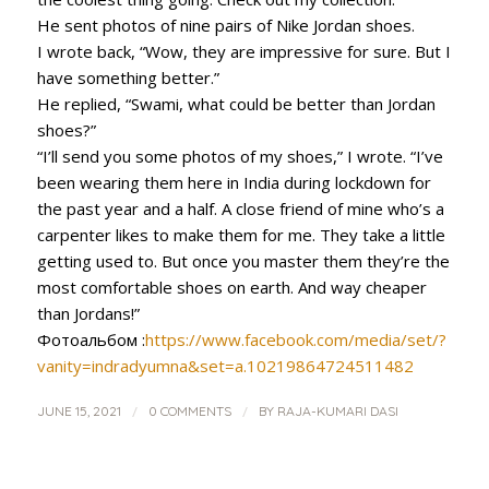
He sent photos of nine pairs of Nike Jordan shoes.
I wrote back, “Wow, they are impressive for sure. But I
have something better.”
He replied, “Swami, what could be better than Jordan
shoes?”
“I’ll send you some photos of my shoes,” I wrote. “I’ve
been wearing them here in India during lockdown for
the past year and a half. A close friend of mine who’s a
carpenter likes to make them for me. They take a little
getting used to. But once you master them they’re the
most comfortable shoes on earth. And way cheaper
than Jordans!”
Фотоальбом :
https://www.facebook.com/media/set/?
vanity=indradyumna&set=a.10219864724511482
/
/
JUNE 15, 2021
0 COMMENTS
BY
RAJA-KUMARI DASI