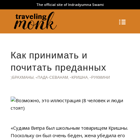
The official site of Indradyumna Swami
Как принимать и
почитать преданных
)БРАХМАНЫ
,
+ПАДА-СЕВАНАМ
,
~КРИШНА
,
~РУКМИНИ
«Судама Випра был школьным товарищем Кришны.
Поскольку он был очень беден, жена убедила его