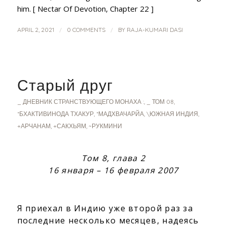
him. [ Nectar Of Devotion, Chapter 22 ]
/
/
APRIL 2, 2021
0 COMMENTS
BY
RAJA-KUMARI DASI
Старый друг
_ ДНЕВНИК СТРАНСТВУЮЩЕГО МОНАХА :
,
_ ТОМ 08
,
*БХАКТИВИНОДА ТХАКУР
,
*МАДХВАЧАРЙА
,
\ЮЖНАЯ ИНДИЯ
,
+АРЧАНАМ
,
+САКХЬЯМ
,
~РУКМИНИ
Том 8, глава 2
16 января – 16 февраля 2007
Я приехал в Индию уже второй раз за
последние несколько месяцев, надеясь