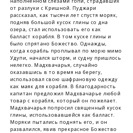
наполненном слезами гопи, страдавших
от разлуки с Кришной. Пуджари
рассказал, как тысячи лет спустя моряк,
подняв большой кусок глины со дна
озера, стал использовать его как
балласт корабля. В том куске глины и
было спрятано Божество. Однажды,
когда корабль проплывал по морю мимо
Удупи, начался шторм, и судну пришлось
нелегко. Мадхвачарья, случайно
оказавшись в то время на берегу,
использовал свою шафрановую одежду
как маяк для корабля. В благодарность
капитан предложил Мадхвачарье любой
товар с корабля, который он пожелает.
Мадхвачарья попросил священный кусок
глины, использовавшейся как балласт.
Моряки пытались поднять его, и он
развалился, явив прекрасное Божество