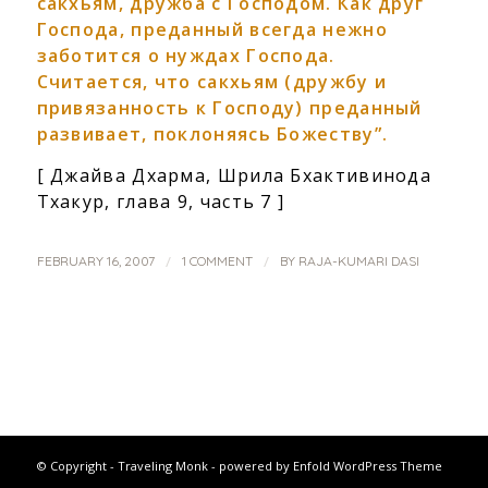
сакхьям, дружба с Господом. Как друг
Господа, преданный всегда нежно
заботится о нуждах Господа.
Считается, что сакхьям (дружбу и
привязанность к Господу) преданный
развивает, поклоняясь Божеству”.
[ Джайва Дхарма, Шрила Бхактивинода
Тхакур, глава 9, часть 7 ]
/
/
FEBRUARY 16, 2007
1 COMMENT
BY
RAJA-KUMARI DASI
© Copyright -
Traveling Monk
-
powered by Enfold WordPress Theme