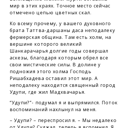
мир в этих краях. Точное место сейчас
отмечено цепью цветных скал.
Ко всему прочему, у вашего духовного
брата Таттва-даршаны даса неподалеку
фермерская община. Там есть холм, на
вершине которого великий
Шанкарачарья долгие годы совершал
аскезы, благодаря которым обрел все
свои мистические силы. В долине у
подножия этого холма Господь
Ришабхадева оставил этот мир. А
неподалеку находится священный город
Удупи, где жил Мадхвачарья.
“Удупи?”- подумал я и выпрямился. Поток
воспоминаний нахлынул на меня.
– Удупи? – переспросил я. – Мы недалеко
от Удупи? Суджал, теперь я вспомнил. Я