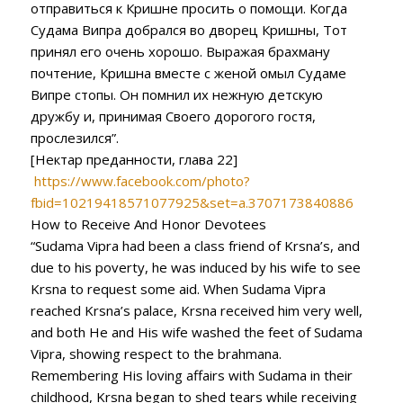
отправиться к Кришне просить о помощи. Когда
Судама Випра добрался во дворец Кришны, Тот
принял его очень хорошо. Выражая б
рахману
почтение, Кришна
вместе с женой омыл Судаме
Випре стопы. Он помнил их нежную детскую
дружбу и, принимая Своего дорогого гостя,
прослезился”.
[Нектар преданности, глава 22]
https://www.facebook.com/photo?
fbid=10219418571077925&set=a.3707173840886
How to Receive And Honor Devotees
“Sudama Vipra had been a class friend of Krsna’s, and
due to his poverty, he was induced by his wife to see
Krsna to request some aid. When Sudama Vipra
reached Krsna’s palace, Krsna received him very well,
and both He and His wife washed the feet of Sudama
Vipra, showing respect to the brahmana.
Remembering His loving affairs with Sudama in their
childhood, Krsna began to shed tears while receiving