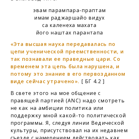
эвам парампара-праптам
имам раджаршайо видух
са каленеха махата
його наштах парантапа
«Эта высшая наука передавалась по
цепи ученической преемственности, и
так познавали ее праведные цари. Со
временем эта цепь была нарушена, и
потому это знание в его первозданном
виде сейчас утрачено».
[ БГ 4.2 ]
В свете этого на мое общение с
правящей партией (ANC) надо смотреть
не как на амбиции политика или
поддержку мной какой-то политической
программы. Я, следуя линии Ведической
культуры, присутствовал на их недавнем
съезде с намерением действовать как