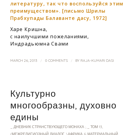
литературу, так что воспользуйся этим
преимуществом». [письмо Шрилы
Прабхупады Балаванте дасу, 1972]
Харе Кришна,
c наилучшими пожеланиями,
Индрадьюмна Свами
/
/
MARCH 26, 2013
0 COMMENTS
BY
RAJA-KUMARI DASI
Культурно
многообразны, духовно
едины
_ ДНЕВНИК СТРАНСТВУЮЩЕГО МОНАХА :
,
_ ТОМ 13
,
(МЕЖРЕЛИГИОЗНЫЙ ДИАЛОГ
,
\АФРИКА
,
& МАТЕРИАЛЬНЫЙ