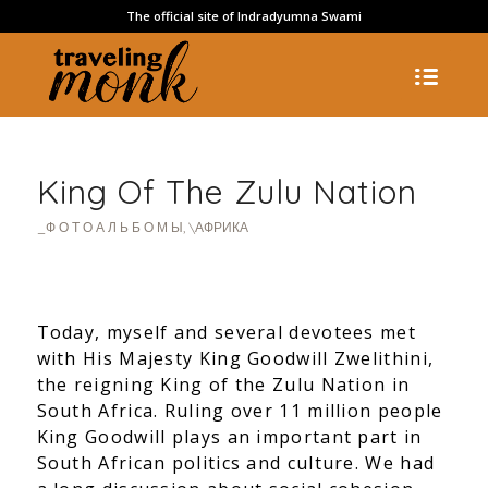
The official site of Indradyumna Swami
King Of The Zulu Nation
_Ф О Т О А Л Ь Б О М Ы
,
\АФРИКА
Today, myself and several devotees met
with His Majesty King Goodwill Zwelithini,
the reigning King of the Zulu Nation in
South Africa. Ruling over 11 million people
King Goodwill plays an important part in
South African politics and culture. We had