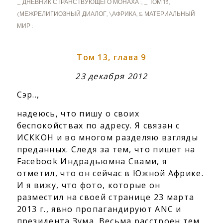
_ ДНЕВНИК СТРАНСТВУЮЩЕГО МОНАХА :
,
_ ТОМ 13
,
(МЕЖРЕЛИГИОЗНЫЙ ДИАЛОГ
,
\АФРИКА
,
& МАТЕРИАЛЬНЫЙ
МИР :
Том 13, глава 9
23 декабря 2012
Сэр..,
надеюсь, что пишу о своих
беспокойствах по адресу. Я связан с
ИСККОН и во многом разделяю взгляды
преданных. Следя за тем, что пишет на
Facebook Индрадьюмна Свами, я
отметил, что он сейчас в Южной Африке.
И я вижу, что фото, которые он
разместил на своей странице 23 марта
2013 г., явно пропагандируют ANC и
президента Зума. Весьма расстроен тем