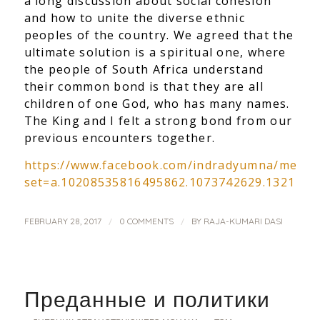
a long discussion about social cohesion
and how to unite the diverse ethnic
peoples of the country. We agreed that the
ultimate solution is a spiritual one, where
the people of South Africa understand
their common bond is that they are all
children of one God, who has many names.
The King and I felt a strong bond from our
previous encounters together.
https://www.facebook.com/indradyumna/media_
set=a.10208535816495862.1073742629.1321748
/
/
FEBRUARY 28, 2017
0 COMMENTS
BY
RAJA-KUMARI DASI
Преданные и политики