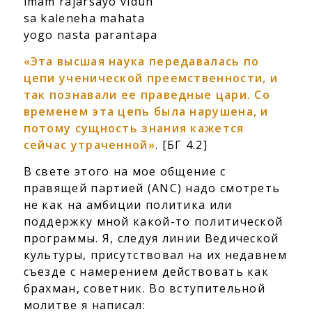
imam rajarsayo viduh
sa kaleneha mahata
yogo nasta parantapa
«Эта высшая наука передавалась по
цепи ученической преемственности, и
так познавали ее праведные цари. Со
временем эта цепь была нарушена, и
потому сущность знания кажется
сейчас утраченной»
. [БГ 4.2]
В свете этого на мое общение с
правящей партией (ANC) надо смотреть
не как на амбиции политика или
поддержку мной какой-то политической
программы. Я, следуя линии Ведической
культуры, присутствовал на их недавнем
съезде с намерением действовать как
брахман, советник. Во вступительной
молитве я написал: