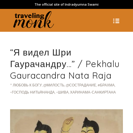
The official site of Indradyumna Swami
“Я видел Шри
Гаурачандру…” / Pekhalu
Gauracandra Nata Raja
^ ЛЮБОВЬ К БОГУ
,
@МИЛОСТЬ
,
@СОСТРАДАНИЕ
,
#БРАХМА
,
~ГОСПОДЬ НИТЬЯНАНДА
,
~ШИВА
,
ХАРИНАМА-САНКИРТАНА