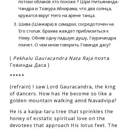
потоки облаков это похоже ? Шри Нитьянанда-
Чандра и Тхакура Абхирама, что два солнца,
кружатся вкруг Него на арене танца.
Шива (Шанкара) в
самадхи,
сосредоточен на
Его стоп
а
х. Брахма жаждет приблизиться к
Нему. Обняв одну падшую душу, Гаурачандра
плачет. О чем ином говорить Говинде дасу?
(
Pekhalu Gauracandra Nata Raja
поэта
Говинды Даса )
*****
(refrain) I saw Lord Gauracandra, the king
of dancers. How has He become so like a
golden mountain walking amid Navadvipa?
He is a kalpa-taru tree that sprinkles the
honey of ecstatic spiritual love on the
devotees that approach His lotus feet. The