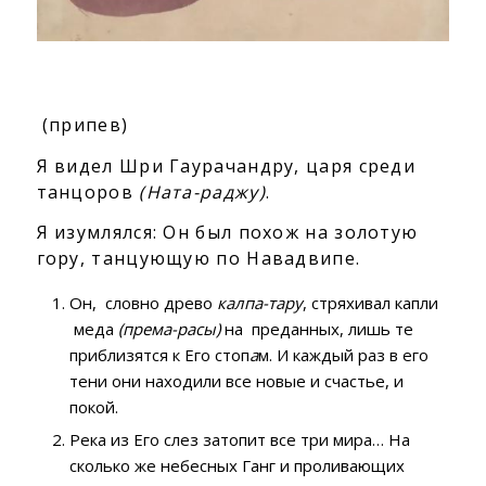
(припев)
Я видел Шри Гаурачандру, царя среди
танцоров
(Ната-раджу)
.
Я изумлялся: Он был похож на золотую
гору, танцующую по Навадвипе.
Он, словно древо
калпа-тару
, стряхивал капли
меда
(према-расы)
на преданных, лишь те
приблизятся к Его стоп
а
м. И каждый раз в его
тени они находили все новые и счастье, и
покой.
Река из Его слез затопит все три мира… На
сколько же небесных Ганг и проливающих