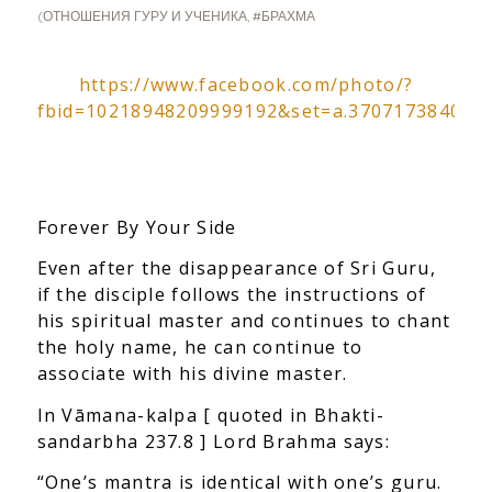
(ОТНОШЕНИЯ ГУРУ И УЧЕНИКА
,
#БРАХМА
https://www.facebook.com/photo/?
fbid=10218948209999192&set=a.370717384088
Forever By Your Side
Even after the disappearance of Sri Guru,
if the disciple follows the instructions of
his spiritual master and continues to chant
the holy name, he can continue to
associate with his divine master.
In Vāmana-kalpa [ quoted in Bhakti-
sandarbha 237.8 ] Lord Brahma says:
“One’s mantra is identical with one’s guru.