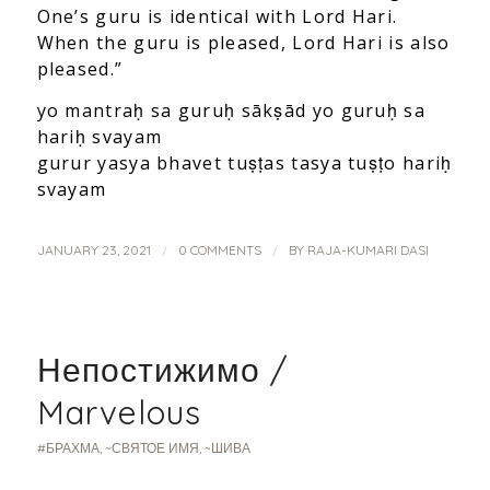
One’s guru is identical with Lord Hari.
When the guru is pleased, Lord Hari is also
pleased.”
yo mantraḥ sa guruḥ sākṣād yo guruḥ sa
hariḥ svayam
gurur yasya bhavet tuṣṭas tasya tuṣṭo hariḥ
svayam
/
/
JANUARY 23, 2021
0 COMMENTS
BY
RAJA-KUMARI DASI
Непостижимо /
Marvelous
#БРАХМА
,
~СВЯТОЕ ИМЯ
,
~ШИВА