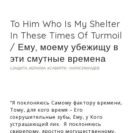
To Him Who Is My Shelter
In These Times Of Turmoil
/ Ему, моему убежищу в
эти смутные времена
&ЗАЩИТА
,
#БРАХМА
,
#САВИРТИ
,
~НАРАСИМХАДЕВ
“Я поклоняюсь Самому фактору времени,
Тому, для кого время – Его
сокрушительные зубы, Ему, у Кого
устрашающий лик. Я поклоняюсь
свирепому, яростно могущественному,