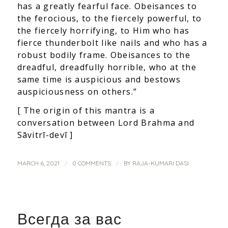
has a greatly fearful face. Obeisances to
the ferocious, to the fiercely powerful, to
the fiercely horrifying, to Him who has
fierce thunderbolt like nails and who has a
robust bodily frame. Obeisances to the
dreadful, dreadfully horrible, who at the
same time is auspicious and bestows
auspiciousness on others.”
[ The origin of this mantra is a
conversation between Lord Brahma and
Sāvitrī-devī ]
/
/
MARCH 6, 2021
0 COMMENTS
BY
RAJA-KUMARI DASI
Всегда за вас