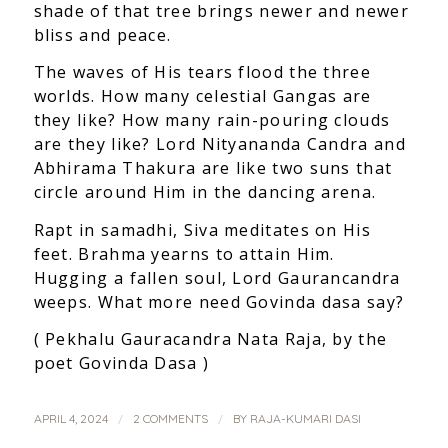
shade of that tree brings newer and newer
bliss and peace.
The waves of His tears flood the three
worlds. How many celestial Gangas are
they like? How many rain-pouring clouds
are they like? Lord Nityananda Candra and
Abhirama Thakura are like two suns that
circle around Him in the dancing arena.
Rapt in samadhi, Siva meditates on His
feet. Brahma yearns to attain Him.
Hugging a fallen soul, Lord Gaurancandra
weeps. What more need Govinda dasa say?
( Pekhalu Gauracandra Nata Raja, by the
poet Govinda Dasa )
/
/
APRIL 4, 2024
2 COMMENTS
BY
RAJA-KUMARI DASI