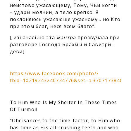
неистово ужасающему, Тому, Чьи когти
– удары молнии, а тело крепко. Я
поклоняюсь ужасающе ужасному… но Кто
при этом благ, неся всем благо”.
[ изначально эта
мантра
прозвучала при
разговоре Господа Брахмы и Савитри-
деви]
https://www.facebook.com/photo/?
fbid=10219243240734776&set=a.370717384088
To Him Who Is My Shelter In These Times
Of Turmoil
“Obeisances to the time-factor, to Him who
has time as His all-crushing teeth and who