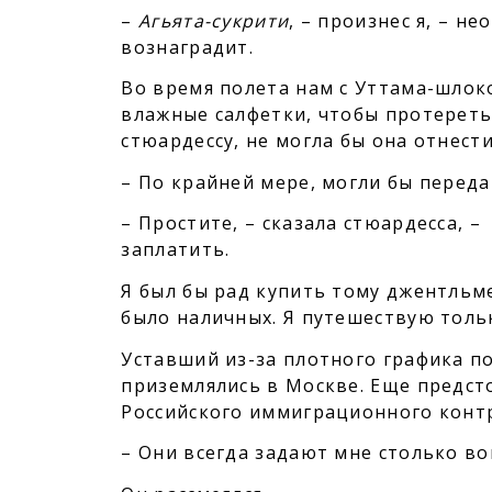
–
Агьята-сукрити
, – произнес я, – н
вознаградит.
Во время полета нам с Уттама-шлоко
влажные салфетки, чтобы протереть
стюардессу, не могла бы она отнест
– По крайней мере, могли бы передат
– Простите, – сказала стюардесса, –
заплатить.
Я был бы рад купить тому джентльме
было наличных. Я путешествую толь
Уставший из-за плотного графика пое
приземлялись в Москве. Еще предс
Российского иммиграционного конт
– Они всегда задают мне столько во