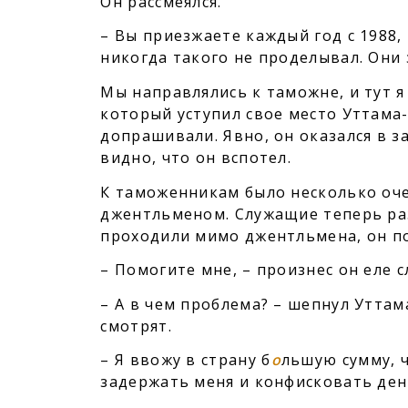
Он рассмеялся.
– Вы приезжаете каждый год с 1988, 
никогда такого не проделывал. Они
Мы направлялись к таможне, и тут я
который уступил свое место Уттама-
допрашивали. Явно, он оказался в 
видно, что он вспотел.
К таможенникам было несколько оче
джентльменом. Служащие теперь раз
проходили мимо джентльмена, он по
– Помогите мне, – произнес он еле с
– А в чем проблема? – шепнул Уттам
смотрят.
– Я ввожу в страну б
о
льшую сумму, 
задержать меня и конфисковать ден