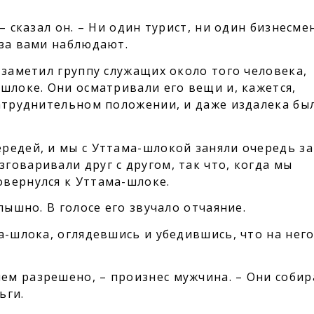
– сказал он. – Ни один турист, ни один бизнесм
 за вами наблюдают.
 заметил группу служащих около того человека,
шлоке. Они осматривали его вещи и, кажется,
затруднительном положении, и даже издалека бы
редей, и мы с Уттама-шлокой заняли очередь за
говаривали друг с другом, так что, когда мы
вернулся к Уттама-шлоке.
лышно. В голосе его звучало отчаяние.
а-шлока, оглядевшись и убедившись, что на него
чем разрешено, – произнес мужчина. – Они соби
ьги.