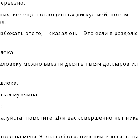
серьезно.
щих, все еще поглощенных дискуссией, потом
я.
збежать этого, – сказал он. – Это если я раздел
лока.
человеку можно ввезти десять тысяч долларов и
-шлока.
азал мужчина.
:
алуйста, помогите. Для вас совершенно нет ник
ел на меня. Я знал об ограничении в десять ты