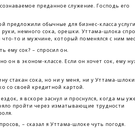
еосознаваемое преданное служение. Господь его
й предложили обычные для бизнес-класса услуги
 руки, немного сока, орешки. Уттама-шлока спр
и что-то и мужчине, который поменялся с ним ме
ь ему сок? – спросил он.
 но он в эконом-классе. Если он хочет сок, ему н
ну стакан сока, но ни у меня, ни у Уттама-шлоки
ко со своей кредитной картой.
здок, я вскоре заснул и проснулся, когда мы уж
тояло пройти через изматывающие трудности
роля.
просов, – сказал я Уттама-шлоке чуть погодя.