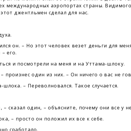
сех международных аэропортах страны. Видимого
 этот джентльмен сделал для нас.
уха.
лся он. – Но этот человек везет деньги для мен
 – его.
ься и посмотрели на меня и на Уттама-шлоку.
– произнес один из них. – Он ничего о вас не го
а-шлока. – Переволновался. Такое случается.
 – сказал один, – объясните, почему они все у н
ка, – просто он положил их все к себе.
оно сработало.