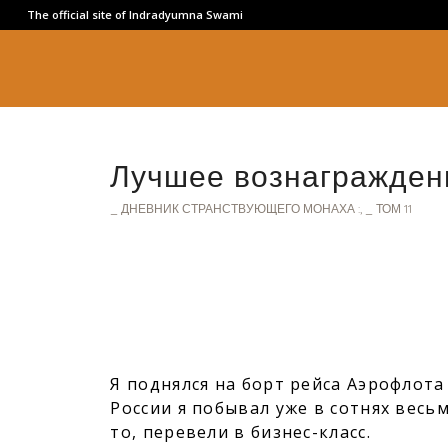
The official site of Indradyumna Swami
Лучшее вознагражден
_ ДНЕВНИК СТРАНСТВУЮЩЕГО МОНАХА :
,
_ ТОМ 11
Я поднялся на борт рейса Аэрофлота
России я побывал уже в сотнях весь
то, перевели в бизнес-класс.