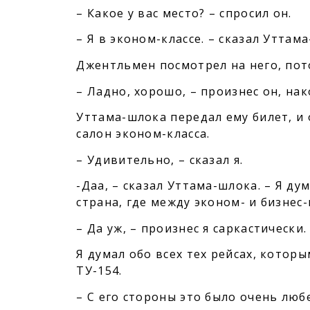
– Какое у вас место? – спросил он.
– Я в эконом-классе. – сказал Уттама
Джентльмен посмотрел на него, пот
– Ладно, хорошо, – произнес он, на
Уттама-шлока передал ему билет, и
салон эконом-класса.
– Удивительно, – сказал я.
-Даа, – сказал Уттама-шлока. – Я дум
страна, где между эконом- и бизнес-
– Да уж, – произнес я саркастически.
Я думал обо всех тех рейсах, кото
ТУ-154.
– С его стороны это было очень люб