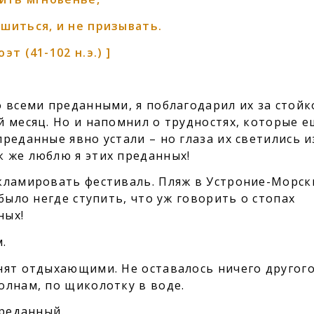
шиться, и не призывать.
т (41-102 н.э.) ]
 всеми преданными, я поблагодарил их за стойк
й месяц. Но и напомнил о трудностях, которые е
реданные явно устали – но глаза их светились и
 же люблю я этих преданных!
кламировать фестиваль. Пляж в Устроние-Морск
было негде ступить, что уж говорить о стопах
ных!
м.
нят отдыхающими. Не оставалось ничего другого
олнам, по щиколотку в воде.
преданный.