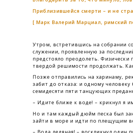
Приблизившейся смерти – и не стра
[ Марк Валерий Марциал, римский поэ
Утром, встретившись на собрании со
служении, проявленную за последни
предстояло преодолеть. Физически п
твердой решимости продолжать. Как
Позже отправились на харинаму, ре
забит до отказа: и одному человеку 
семидесяти пяти танцующих предан
– Идите ближе к воде! – крикнул я и
Но и там каждый дюйм песка был за
зайти в море и идти по плещущим в
– Вода ледяная! – воскликнул один 