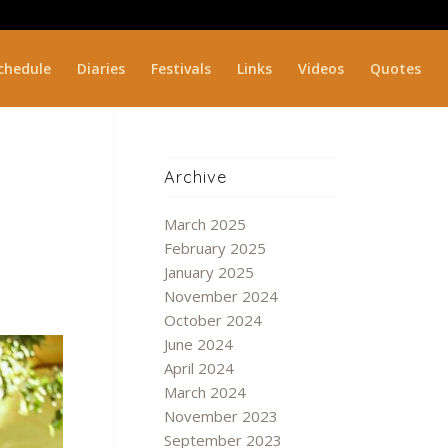
chedule
Diaries
Festivals
Links
Videos
Quotes
Archive
March 2025
February 2025
January 2025
November 2024
October 2024
June 2024
April 2024
March 2024
November 2023
September 2023