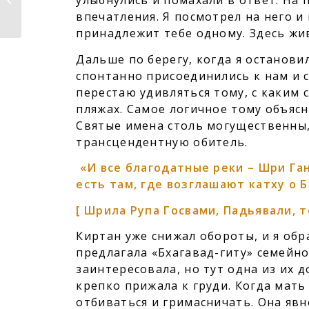
улыбнулись и помахали в ответ. На 
Господь Чайтанья ведет к�...
впечатления. Я посмотрел на него 
принадлежит тебе одному. Здесь жив
Дальше по берегу, когда я останов
спонтанно присоединились к нам и с
перестаю удивляться тому, с каким
пляжах. Самое логичное тому объяс
Святые имена столь могущественны
трансцендентную обитель.
«И все благодатные реки – Шри Ганг
есть там, где возглашают катху о 
[ Шрила Рупа Госвами, Падьявали, т
Киртан уже снижал обороты, и я об
предлагала «Бхагавад-гиту» семейно
заинтересовала, но тут одна из их 
крепко прижала к груди. Когда мать
отбиваться и гримасничать. Она явн