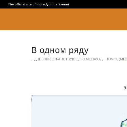
The official site of Indradyumna Swami
В одном ряду
_ ДНЕВНИК СТРАНСТВУЮЩЕГО МОНАХА :
,
_ ТОМ 14
,
(МЕ
3