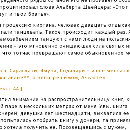
преданного рядом со мной это не произвело осо
и процитировал слова Альберта Швейцера: «Этот
ут и твои братья».
ил процессию киртана, человек двадцать отдых
тали танцевать. Такое происходит каждый раз. 
 самозабвением танцуют с нами люди на польски
нение – это мгновенно очищающая сила святых и
, что тотчас превращают самое обыкновенное м
а, Сарасвати, Ямуна, Годавари – и все места с
Бхагаване**, о непогрешимом, Ачьюте».
екст 44 ]
ратил внимание на распространительницу книг, 
й паре в нескольких метрах от меня. Увы, книга 
дочерей, девушка лет шестнадцати, выхватила ее
 попыталась отобрать книгу у дочери, та принял
о хотела получить ее. Посовещавшись с мужем,