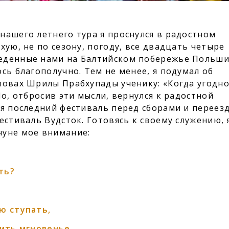
нашего летнего тура я проснулся в радостном
хую, не по сезону, погоду, все двадцать четыре
еденные нами на Балтийском побережье Польши
сь благополучно. Тем не менее, я подумал об
ловах Шрилы Прабхупады ученику: «Когда угодн
Но, отбросив эти мысли, вернулся к радостной
ся последний фестиваль перед сборами и переез
естиваль Вудсток. Готовясь к своему служению, 
нуне мое внимание:
ть?
ю ступать,
вить мгновенье,