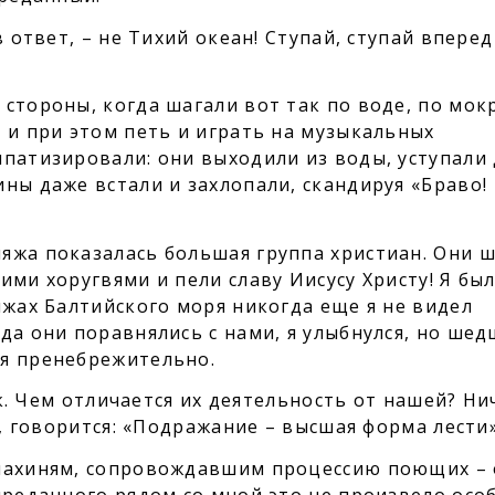
в ответ, – не Тихий океан! Ступай, ступай вперед
стороны, когда шагали вот так по воде, по мок
 и при этом петь и играть на музыкальных
мпатизировали: они выходили из воды, уступали
ны даже встали и захлопали, скандируя «Браво!
яжа показалась большая группа христиан. Они 
ими хоругвями и пели славу Иисусу Христу! Я бы
яжах Балтийского моря никогда еще я не видел
да они поравнялись с нами, я улыбнулся, но ше
ся пренебрежительно.
так. Чем отличается их деятельность от нашей? Ни
е, говорится: «Подражание – высшая форма лести»
онахиням, сопровождавшим процессию поющих –