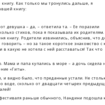
 книгу. Как только мы тронулись дальше, я
авшей книгу:
от девушка – да, – ответила та. – Ее поразили
колько стихов, пока я показывала их родителям.
еня книгу. Родители извинились, объяснив, что 
 говорить – но за такое короткое знакомство с 
и в какую не хотела с ней расставаться! Так что
. Мама и папа купались в море – а дочь сидела 
ение «Гиты».
 и видно было, что преданные устали. Не столь
 по воде, сколько от двадцати четырех предыду
алей!
фестиваля раньше обычного, Нандини подошла 