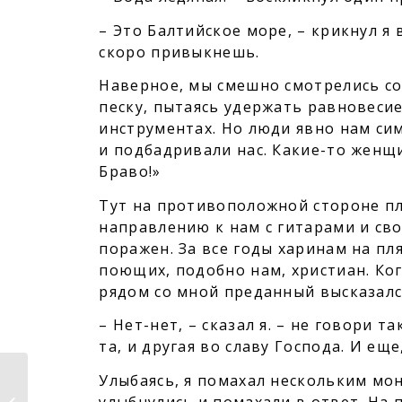
– Это Балтийское море, – крикнул я 
скоро привыкнешь.
Наверное, мы смешно смотрелись со 
песку, пытаясь удержать равновесие
инструментах. Но люди явно нам си
и подбадривали нас. Какие-то женщи
Браво!»
Тут на противоположной стороне пл
направлению к нам с гитарами и сво
поражен. За все годы харинам на пл
поющих, подобно нам, христиан. Ког
рядом со мной преданный высказал
– Нет-нет, – сказал я. – не говори 
та, и другая во славу Господа. И ещ
Улыбаясь, я помахал нескольким м
Lord Caitanya Leads Kirtan /