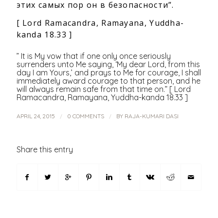
этих самых пор он в безопасности”.
[ Lord Ramacandra, Ramayana, Yuddha-
kanda 18.33 ]
” It is My vow that if one only once seriously
surrenders unto Me saying, ‘My dear Lord, from this
day I am Yours,’ and prays to Me for courage, I shall
immediately award courage to that person, and he
will always remain safe from that time on.” [ Lord
Ramacandra, Ramayana, Yuddha-kanda 18.33 ]
/
/
APRIL 24, 2015
0 COMMENTS
BY
RAJA-KUMARI DASI
Share this entry