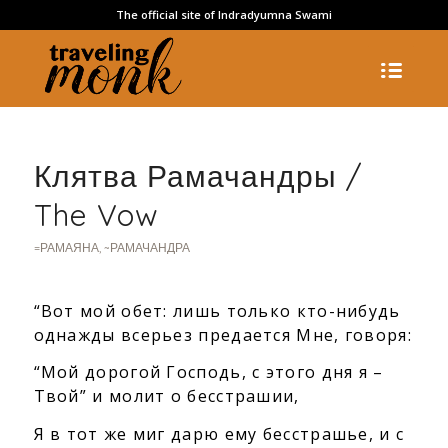
The official site of Indradyumna Swami
Клятва Рамачандры /
The Vow
=РАМАЯНА
,
~РАМАЧАНДРА
“Вот мой обет: лишь только кто-нибудь
однажды всерьез предается Мне, говоря:
“Мой дорогой Господь, с этого дня я –
Твой” и молит о бесстрашии,
Я в тот же миг дарю ему бесстрашье, и с