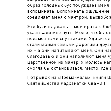
образ голодных бус побуждает меня 
вспоминать. Вспоминать ощущение о
соединяет меня с мантрой, высвобо
Эти бусины джапы – мои врата к Люб
указывали мне путь. Молю, чтобы о
неизменными спутниками. Удивитель
стали моими самыми дорогими друзья
их – а они напитывают меня. Они н
благодатью и они наполняют меня ч
царственной из мантр. Я молюсь нап
смогла бы остановиться. Место, где 
[ отрывок из «Према-малы», книги 
Святейшества Радханатхи Свами ]