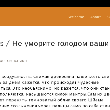
Welcome
About
S
ds / Не уморите голодом ваши
И :
,
~СВЯТОЕ ИМЯ
 воздушность. Свежая древесина чаще всего све
 за днем кажется, что происходят чудесные
ться. Это необъяснимо, но кажется, что они ста
аполняются, насыщаются силой мантры.Сам их цв
чет перенять темноватый облик своего Шйама.
ение скольжения через пальцы само по себе ста