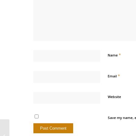
*
Name
*
Email
Website
Save my name, em
Их радостные улыбки