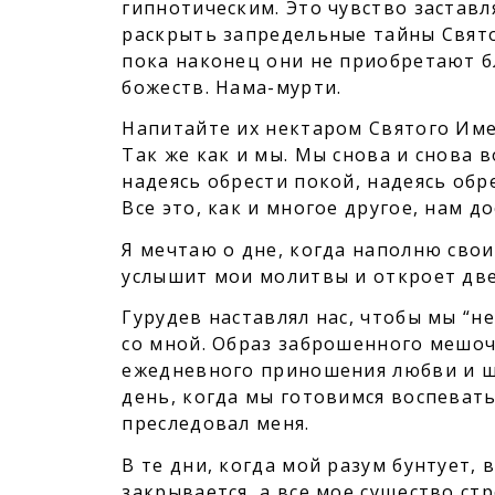
гипнотическим. Это чувство заставл
раскрыть запредельные тайны Свято
пока наконец они не приобретают бл
божеств. Нама-мурти.
Напитайте их нектаром Святого Име
Так же как и мы. Мы снова и снова 
надеясь обрести покой, надеясь обр
Все это, как и многое другое, нам до
Я мечтаю о дне, когда наполню сво
услышит мои молитвы и откроет две
Гурудев наставлял нас, чтобы мы “не
со мной. Образ заброшенного мешоч
ежедневного приношения любви и ше
день, когда мы готовимся воспевать
преследовал меня.
В те дни, когда мой разум бунтует, 
закрывается, а все мое существо ст