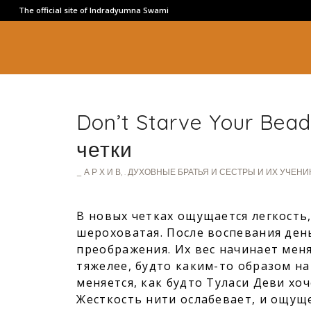
The official site of Indradyumna Swami
Don’t Starve Your Bea
четки
_ А Р Х И В
,
. ДУХОВНЫЕ БРАТЬЯ И СЕСТРЫ И ИХ УЧЕНИК
В новых четках ощущается легкость,
шероховатая. После воспевания день
преображения. Их вес начинает меня
тяжелее, будто каким-то образом н
меняется, как будто Туласи Деви хо
Жесткость нити ослабевает, и ощущ